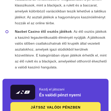
klasszikusok, mint a blackjack, a rulett és a baccarat,
amelyek különböző variációkban teszik lehetővé a taktikus
játékot. Az asztali játékok a hagyományos kaszinóélményt
hozzák el az online térbe.
Naobet Casino élő osztós játékok
. Az élő osztós játékok
a kaszinó legautentikusabb élményét nyújtják. A játékosok
valós időben csatlakozhatnak élő krupiék által vezetett
asztalokhoz, amelyek igazi stúdiókból kerülnek
közvetítésre. E kategóriában olyan játékok érhetők el, mint
az élő rulett és a blackjack, amelyekkel otthonról élvezhető
a valódi kaszinó hangulata.
Kezdj el játszani
És valódi pénzt nyerni
JÁTSSZ VALÓDI PÉNZBEN