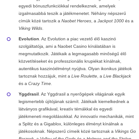
egyedi bónuszfunkciókkal rendelkeznek, amelyek
izgalmasabbá teszik a játékmenetet. Néhány népszerű
címük közé tartozik a
Naobet Heroes
, a
Jackpot 1000
és a
Viking Wilds
.
Evolution
. Az Evolution a piac vezető élő kaszinó
szolgáltatója, ami a Naobet Casino kínálatában is
megmutatkozik. Játékaik a legmagasabb minőségű élő
közvetítéseket és professzionális krupiékat kínálnak,
autentikus kaszinóélményt nyújtva. Olyan ikonikus játékok
tartoznak hozzájuk, mint a
Live Roulette
, a
Live Blackjack
és a
Crazy Time
.
Yggdrasil
. Az Yggdrasil a nyerőgépek világának egyik
legismertebb újítójának számít. Játékaik kiemelkednek a
látványos grafikával, kreatív témákkal és egyedi
játékmeneti megoldásokkal. Az innovatív mechanikák, mint
a Splitz és a Gigablox, különleges élményt kínálnak a
játékosoknak. Népszerű címeik közé tartoznak a
Vikings Go
Berzerk
, a
Valley of the Gods
és a
Holmes and the Stolen