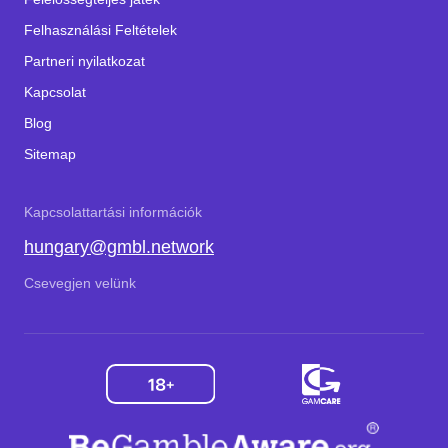
Felhasználási Feltételek
Partneri nyilatkozat
Kapcsolat
Blog
Sitemap
Kapcsolattartási információk
hungary@gmbl.network
Csevegjen velünk