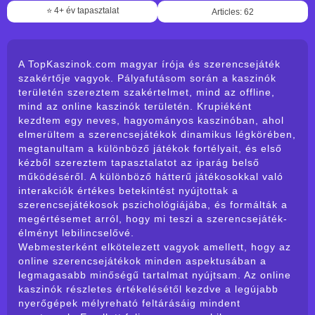
⭐ 4+ év tapasztalat
Articles: 62
A TopKaszinok.com magyar írója és szerencsejáték
szakértője vagyok. Pályafutásom során a kaszinók
területén szereztem szakértelmet, mind az offline,
mind az online kaszinók területén. Krupiéként
kezdtem egy neves, hagyományos kaszinóban, ahol
elmerültem a szerencsejátékok dinamikus légkörében,
megtanultam a különböző játékok fortélyait, és első
kézből szereztem tapasztalatot az iparág belső
működéséről. A különböző hátterű játékosokkal való
interakciók értékes betekintést nyújtottak a
szerencsejátékosok pszichológiájába, és formálták a
megértésemet arról, hogy mi teszi a szerencsejáték-
élményt lebilincselővé.
Webmesterként elkötelezett vagyok amellett, hogy az
online szerencsejátékok minden aspektusában a
legmagasabb minőségű tartalmat nyújtsam. Az online
kaszinók részletes értékelésétől kezdve a legújabb
nyerőgépek mélyreható feltárásáig mindent