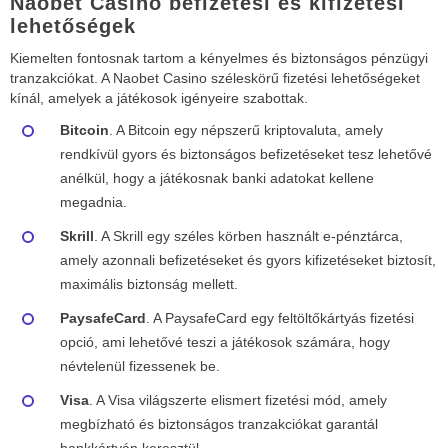
Naobet Casino befizetési és kifizetési
lehetőségek
Kiemelten fontosnak tartom a kényelmes és biztonságos pénzügyi
tranzakciókat. A Naobet Casino széleskörű fizetési lehetőségeket
kínál, amelyek a játékosok igényeire szabottak.
Bitcoin
. A Bitcoin egy népszerű kriptovaluta, amely
rendkívül gyors és biztonságos befizetéseket tesz lehetővé
anélkül, hogy a játékosnak banki adatokat kellene
megadnia.
Skrill
. A Skrill egy széles körben használt e-pénztárca,
amely azonnali befizetéseket és gyors kifizetéseket biztosít,
maximális biztonság mellett.
PaysafeCard
. A PaysafeCard egy feltöltőkártyás fizetési
opció, ami lehetővé teszi a játékosok számára, hogy
névtelenül fizessenek be.
Visa
. A Visa világszerte elismert fizetési mód, amely
megbízható és biztonságos tranzakciókat garantál