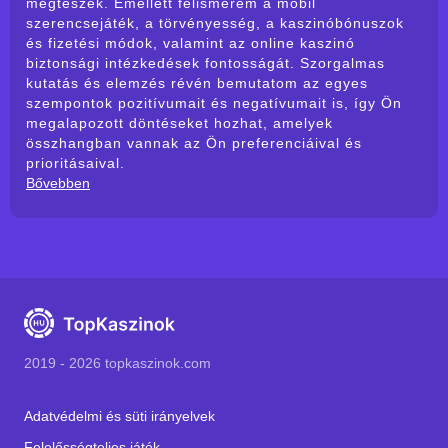
megteszek. Emellett felismerem a mobil
szerencsejáték, a törvényesség, a kaszinóbónuszok
és fizetési módok, valamint az online kaszinó
biztonsági intézkedések fontosságát. Szorgalmas
kutatás és elemzés révén bemutatom az egyes
szempontok pozitívumait és negatívumait is, így Ön
megalapozott döntéseket hozhat, amelyek
összhangban vannak az Ön preferenciáival és
prioritásaival.
Bővebben
2019 - 2026 topkaszinok.com
Adatvédelmi és süti irányelvek
Felelősségteljes játék