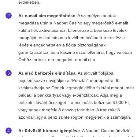
érdekében.
Az e-mail cím megerősítése
. A személyes adatok
megadása után a Naobet Casino egy megerősítő e-mailt
küld a fiók aktiválásához. Ellenőrizze a beérkező levelek
mappáját, és kattintson a levélben található linkre. Ez a
lépés elengedhetetlen a fiókja biztonságának
garantálásához, és a kaszinó ezzel ellenőrzi, hogy valóban
Önhöz tartozik-e a megadott e-mail cím.
Az első befizetés elindítása
. Az aktivált fiókjába
bejelentkezve navigáljon a “Pénztár” menüpontra. Itt
kiválaszthatja az Önnek legmegfelelőbb fizetési módot, mint
például a bankkártyák vagy e-pénztárcák. Adja meg a
befizetni kívánt összeget – a minimális befizetés 6 000 Ft,
vagy annak megfelelő összeg forintban. A tranzakció
azonnali, így a pénz szinte rögtön megjelenik a számláján.
Az üdvözlő bónusz igénylése
. A Naobet Casino üdvözlő