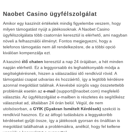
Naobet Casino ügyfélszolgálat
Amikor egy kaszinót értékelek mindig figyelembe veszem, hogy
milyen támogatást nyújt a játékosoknak. A Naobet Casino
ügyfélszolgálata több csatornán keresztül is elérhető, ami nagyban
növeli a felhasználói élményt. Fontos megjegyezni, hogy a
telefonos támogatás nem áll rendelkezésre, de a többi opció
kiválóan kompenzálja ezt.
A kaszinó
élő chaten
keresztül a nap 24 órájában, a hét minden
napján elérhető. Ez a leggyorsabb és leghatékonyabb módja a
segítségkérésnek, hiszen a válaszadási idő rendkívül rövid. A
támogatási csapat udvarias és hozzáértő, így a legtöbb kérdésre
azonnal megoldást találnak. A kevésbé sürgős vagy összetettebb
problémák esetén az
e-mail
(support@naobet.com) megfelelő
választás. Az ügyfélszolgálat e-mailben is részletes és segítőkész
válaszokat ad, általában 24 órán belül. Végül, de nem
utolsósorban, a
GYIK (Gyakran Ismételt Kérdések)
szekció is
rendkívül hasznos. Ez az átfogó tudásbázis a leggyakoribb
kérdéseket gyűjti össze, így a játékosok gyorsan és önállóan is
megoldást találhatnak a problémáikra, anélkül, hogy fel kellene