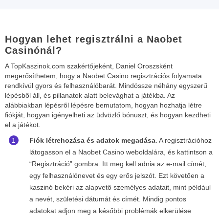
Hogyan lehet regisztrálni a Naobet
Casinónál?
A TopKaszinok.com szakértőjeként, Daniel Oroszsként
megerősíthetem, hogy a Naobet Casino regisztrációs folyamata
rendkívül gyors és felhasználóbarát. Mindössze néhány egyszerű
lépésből áll, és pillanatok alatt belevághat a játékba. Az
alábbiakban lépésről lépésre bemutatom, hogyan hozhatja létre
fiókját, hogyan igényelheti az üdvözlő bónuszt, és hogyan kezdheti
el a játékot.
Fiók létrehozása és adatok megadása
. A regisztrációhoz
látogasson el a Naobet Casino weboldalára, és kattintson a
“Regisztráció” gombra. Itt meg kell adnia az e-mail címét,
egy felhasználónevet és egy erős jelszót. Ezt követően a
kaszinó bekéri az alapvető személyes adatait, mint például
a nevét, születési dátumát és címét. Mindig pontos
adatokat adjon meg a későbbi problémák elkerülése