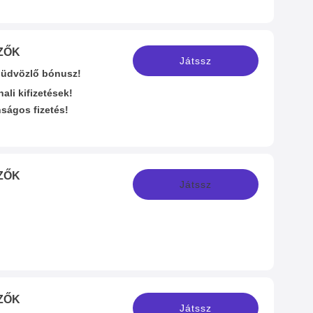
ZŐK
Játssz
 üdvözlő bónusz!
ali kifizetések!
nságos fizetés!
ZŐK
Játssz
ZŐK
Játssz