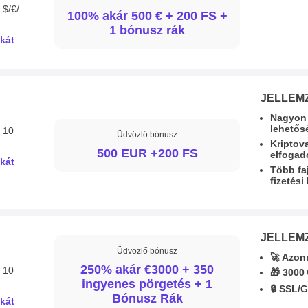
$/€/
100% akár 500 € + 200 FS +
1 bónusz rák
ikát
JELLEM
Nagyon 
lehetős
10
Üdvözlő bónusz
Kriptova
500 EUR +200 FS
elfogad
ikát
Több fa
fizetési
JELLEM
Üdvözlő bónusz
🚀 Azonn
250% akár €3000 + 350
10
🎁 3000 
ingyenes pörgetés + 1
🔒 SSL/
Bónusz Rák
ikát