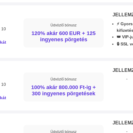
JELLEM
⚡️ Gyor
Üdvözlő bónusz
10
kifizeté
120% akár 600 EUR + 125
👑 VIP-
ingyenes pörgetés
ikát
🔒 SSL 
JELLEM
-
Üdvözlő bónusz
10
100% akár 800.000 Ft-ig +
300 ingyenes pörgetések
ikát
JELLEM
-
Üdvözlő bónusz