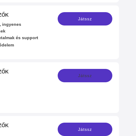
ZŐK
Játssz
s, ingyenes
sek
jutalmak és support
védelem
ZŐK
Játssz
ZŐK
Játssz