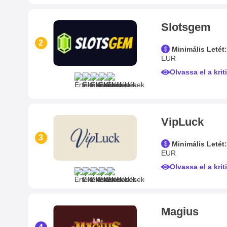
Slotsgem
2
Minimális Letét:
EUR
Olvassa el a krit
VipLuck
3
Minimális Letét:
EUR
Olvassa el a krit
Magius