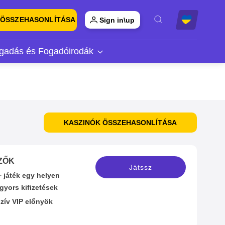
 ÖSSZEHASONLÍTÁSA
Sign in\up
ogadás és Fogadóirodák
KASZINÓK ÖSSZEHASONLÍTÁSA
ZŐK
Játssz
+ játék egy helyen
gyors kifizetések
uzív VIP előnyök