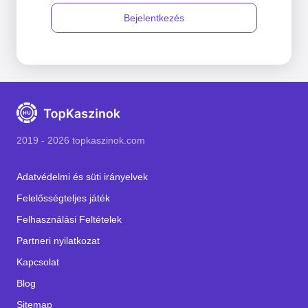
Bejelentkezés
2019 - 2026 topkaszinok.com
Adatvédelmi és süti irányelvek
Felelősségteljes játék
Felhasználási Feltételek
Partneri nyilatkozat
Kapcsolat
Blog
Sitemap