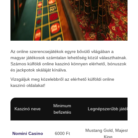
Az online szerencsejátékok egyre bővülő világában a
magyar játékosok számtalan lehetőség közül választhatnak.
Számos külföldi online kaszinó könnyen elérhető, bónuszok
és jackpotok skáláját kínálva.
Vizsgáljuk meg közelebbről az elérhető külföldi online
kaszinó oldalakat!
Minimum
Kaszinó neve
Legnépszerűbb játék
befizetés
Mustang Gold, Majestic
Nomini Casino
6000 Ft
King