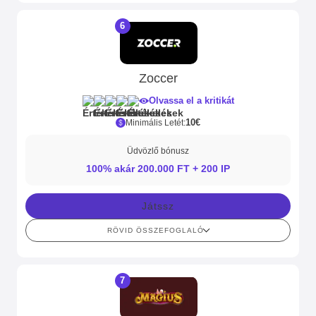
6
Zoccer
Olvassa el a kritikát
10€
Minimális Letét:
Üdvözlő bónusz
100% akár 200.000 FT + 200 IP
Játssz
RÖVID ÖSSZEFOGLALÓ
7