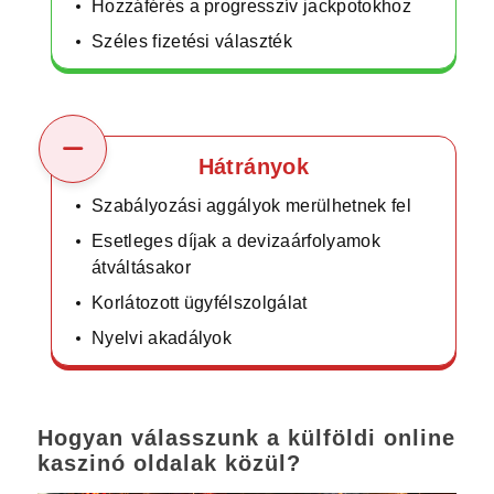
Hozzáférés a progresszív jackpotokhoz
Széles fizetési választék
Hátrányok
Szabályozási aggályok merülhetnek fel
Esetleges díjak a devizaárfolyamok
átváltásakor
Korlátozott ügyfélszolgálat
Nyelvi akadályok
Hogyan válasszunk a külföldi online
kaszinó oldalak közül?