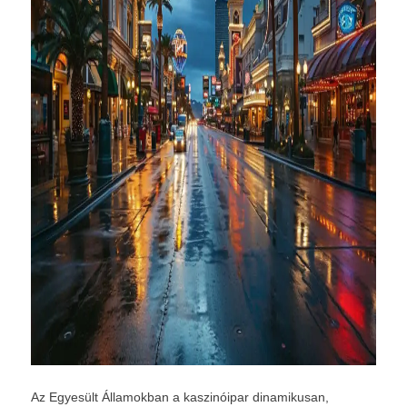
Az Egyesült Államokban a kaszinóipar dinamikusan,