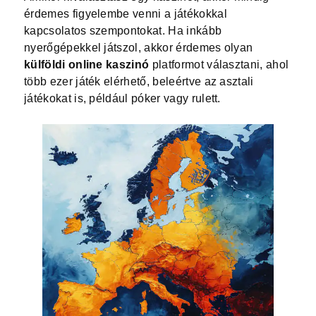
érdemes figyelembe venni a játékokkal
kapcsolatos szempontokat. Ha inkább
nyerőgépekkel játszol, akkor érdemes olyan
külföldi online kaszinó
platformot választani, ahol
több ezer játék elérhető, beleértve az asztali
játékokat is, például póker vagy rulett.