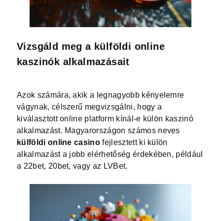
Vizsgáld meg a külföldi online
kaszinók alkalmazásait
Azok számára, akik a legnagyobb kényelemre
vágynak, célszerű megvizsgálni, hogy a
kiválasztott online platform kínál-e külön kaszinó
alkalmazást. Magyarországon számos neves
külföldi online casino
fejlesztett ki külön
alkalmazást a jobb elérhetőség érdekében, például
a 22bet, 20bet, vagy az LVBet.