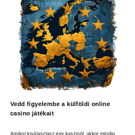
Vedd figyelembe a külföldi online
casino játékait
Amikor kiválasztasz egy kaszinót, akkor mindig