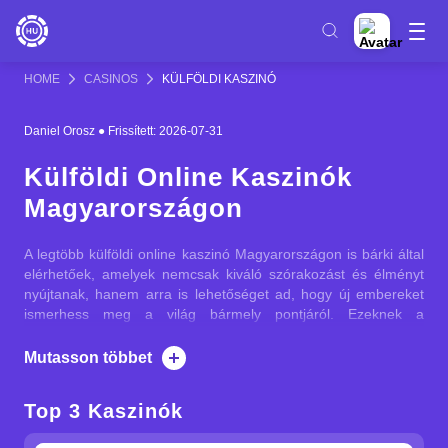
HOME
CASINOS
KÜLFÖLDI KASZINÓ
Daniel Orosz
●
Frissített:
2026-07-31
Külföldi Online Kaszinók
Magyarországon
A legtöbb külföldi online kaszinó Magyarországon is bárki által
elérhetőek, amelyek nemcsak kiváló szórakozást és élményt
nyújtanak, hanem arra is lehetőséget ad, hogy új embereket
ismerhess meg a világ bármely pontjáról. Ezeknek a
kaszinóknak nagy előnyük, hogy többezer nyerőgép és
klasszikus asztali játék közül válogathatunk. Hazai játékosok
Mutasson többet
számára rengeteg minőségi fizetési mód elérhető, amelyek
biztonságosak és azonnali átfutási idővel rendelkeznek.
Top 3 Kaszinók
Jó hír az, hogy egyre több külföldi online kaszinó jelenik meg a
hazai piacon, széles választékot és exkluzív ajándék