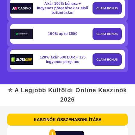
Akár 100% bónusz +
bónuszokat tartalmazva. Tekintettel arra, hogy a külföldi online
ingyenes pörgetések az első
CLAIM BONUS
casino oldalak listája egyre csak bővül, fontos szem előtt
befizetéskor
tartani bizonyos kritériumokat, mint a kaszinók legalizációja,
vagy a bónuszokhoz tartozó feltételek. Fontos megjegyezni,
hogy nem minden kaszinó működhet legálisan hazánkban. Ez
100% up to €500
CLAIM BONUS
azt jelenti, hogy vannak bizonyos szolgáltatók, akiknek a
platformja itthon nem működik, ezért ezekhez VPN használata
szükséges. Ezt leszámítva, a legtöbb kaszinó kiválóan működő
szolgáltatása akár mobilon is elérhető, ideértve a játékokat,
120% akár 600 EUR + 125
bónuszok megigénylését, és a fizetéseket is.
CLAIM BONUS
ingyenes pörgetés
⭐ A Legjobb Külföldi Online Kaszinók
2026
KASZINÓK ÖSSZEHASONLÍTÁSA
1