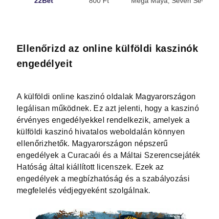
22Bet
800 Ft
Mega Maya, Seven Seven
Ellenőrizd az online külföldi kaszinók
engedélyeit
A külföldi online kaszinó oldalak Magyarországon
legálisan működnek. Ez azt jelenti, hogy a kaszinó
érvényes engedélyekkel rendelkezik, amelyek a
külföldi kaszinó hivatalos weboldalán könnyen
ellenőrizhetők. Magyarországon népszerű
engedélyek a Curacaói és a Máltai Szerencsejáték
Hatóság által kiállított licenszek. Ezek az
engedélyek a megbízhatóság és a szabályozási
megfelelés védjegyeként szolgálnak.