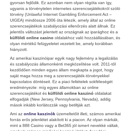
gyorsan fejlődik. Ez azonban nem olyan régóta van így,
ugyanis a törvénytelen internetes szerencsejátékokról szóló
törvény (Unlawful Internet Gambling Enforcement Act –
UIGEA) mindössze 2006 óta létezik, amely által az online
szerencsejátékok szabályozási ellenőrzés alatt állnak. Ez
jelentős változást jelentett az országnak az iparághoz és a
külföldi online casino
oldalakhoz való hozzáállásában, és
olyan mértékű felügyeletet vezetett be, amely korábban
hiányzott.
Az amerikai kaszinóipar egyik nagy fejlemény a legalizálás
és szabályozás államonkénti megközelítése volt. 2011-től
kezdődően minden egyes állam megkapta a jogot, hogy
saját maga hozza meg a szerencsejáték-törvényekkel
kapcsolatos döntéseit. Ez a piaci feltételek sokféleségét
eredményezte: míg egyes államokban az online
szerencsejátékot és
külföldi online kaszinó
oldalakat
elfogadják (New Jersey, Pennsylvania, Nevada), addig
mások inkább korlátozzák vagy betiltják azt.
Ami az
online kaszinók
üzemeltetőit illeti, számos amerikai
forrás erős jelenlétet alakított ki a piacon. Az olyan márkák,
mint a 888 Casino vagy a Bet365 jól ismert nevekké váltak,